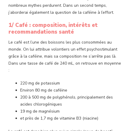
DU
nombreux mythes perdurent. Dans un second temps,
FAUX
j’aborderai également la question de la caféine à l’effort.
🔎
1/ Café : composition, intérêts et
recommandations santé
Le café est l’une des boissons les plus consommées au
monde. On lui attribue volontiers un effet psychostimulant
grâce à la caféine, mais sa composition ne s’arrête pas là.
Dans une tasse de café de 240 mL, on retrouve en moyenne
:
220 mg de potassium
Environ 80 mg de caféine
200 à 500 mg de polyphénols, principalement des
acides chlorogéniques
19 mg de magnésium
et près de 1,7 mg de vitamine B3 (niacine)