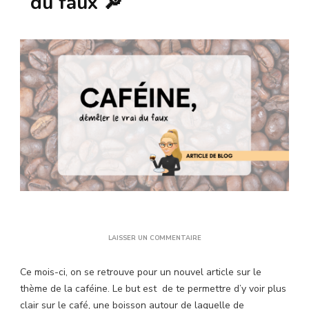
du faux 🔎
SUR
LAISSER UN COMMENTAIRE
LA
CAFÉINE
Ce mois-ci, on se retrouve pour un nouvel article sur le
:
DÉMÊLER
thème de la caféine. Le but est de te permettre d’y voir plus
LE
clair sur le café, une boisson autour de laquelle de
VRAI