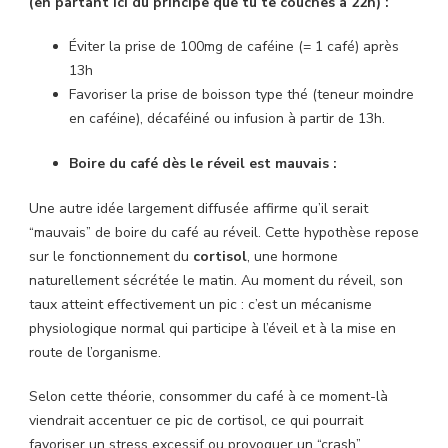
(en partant ici du principe que tu te couches à 22h) :
Éviter la prise de 100mg de caféine (= 1 café) après
13h
Favoriser la prise de boisson type thé (teneur moindre
en caféine), décaféiné ou infusion à partir de 13h.
Boire du café dès le réveil est mauvais :
Une autre idée largement diffusée affirme qu’il serait
“mauvais” de boire du café au réveil. Cette hypothèse repose
sur le fonctionnement du
cortisol
, une hormone
naturellement sécrétée le matin. Au moment du réveil, son
taux atteint effectivement un pic : c’est un mécanisme
physiologique normal qui participe à l’éveil et à la mise en
route de l’organisme.
Selon cette théorie, consommer du café à ce moment-là
viendrait accentuer ce pic de cortisol, ce qui pourrait
favoriser un stress excessif ou provoquer un “crash”