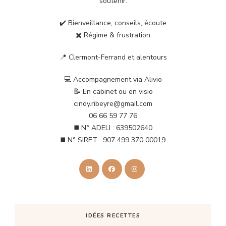
soutenir.
✔️ Bienveillance, conseils, écoute
✖️ Régime & frustration
📍 Clermont-Ferrand et alentours
💻 Accompagnement via Alivio
📝 En cabinet ou en visio
cindy.ribeyre@gmail.com
06 66 59 77 76
◼️ N° ADELI : 639502640
◼️ N° SIRET : 907 499 370 00019
IDÉES RECETTES