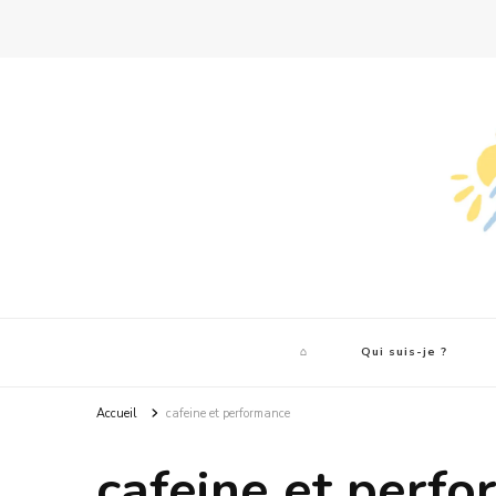
⌂
Qui suis-je ?
Accueil
cafeine et performance
cafeine et perf