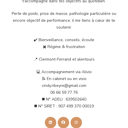
t'accompagne dans tes objectifs au quotidien.
Perte de poids, prise de masse, pathologie particulière ou
encore objectif de performance, il me tiens à cœur de te
soutenir.
✔️ Bienveillance, conseils, écoute
✖️ Régime & frustration
📍 Clermont-Ferrand et alentours
💻 Accompagnement via Alivio
📝 En cabinet ou en visio
cindy.ribeyre@gmail.com
06 66 59 77 76
◼️ N° ADELI : 639502640
◼️ N° SIRET : 907 499 370 00019