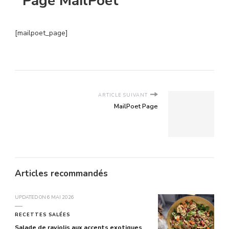
Page MailPoet
[mailpoet_page]
ARTICLE SUIVANT
MailPoet Page
Articles recommandés
UPDATED ON
6 MAI 2026
RECETTES SALÉES
Salade de raviolis aux accents exotiques