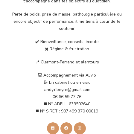
t'accompagne dans tes objectifs au quotidien.
Perte de poids, prise de masse, pathologie particulière ou
encore objectif de performance, il me tiens à cœur de te
soutenir.
✔️ Bienveillance, conseils, écoute
✖️ Régime & frustration
📍 Clermont-Ferrand et alentours
💻 Accompagnement via Alivio
📝 En cabinet ou en visio
cindy.ribeyre@gmail.com
06 66 59 77 76
◼️ N° ADELI : 639502640
◼️ N° SIRET : 907 499 370 00019