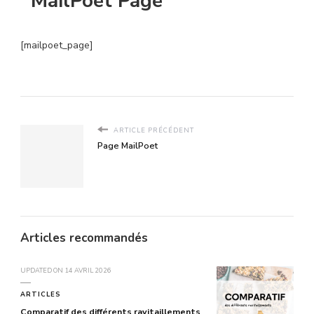
MailPoet Page
[mailpoet_page]
ARTICLE PRÉCÉDENT
Page MailPoet
Articles recommandés
UPDATED ON
14 AVRIL 2026
ARTICLES
Comparatif des différents ravitaillements