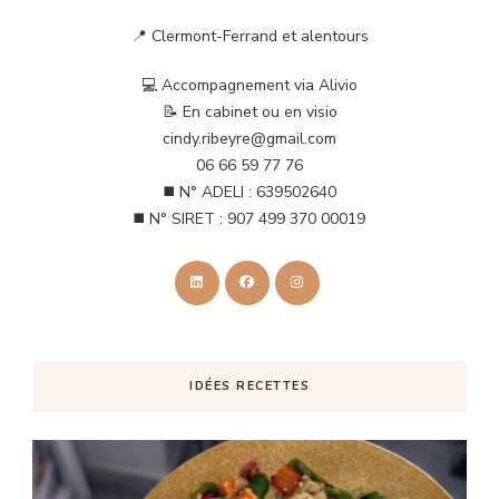
📍 Clermont-Ferrand et alentours
💻 Accompagnement via Alivio
📝 En cabinet ou en visio
cindy.ribeyre@gmail.com
06 66 59 77 76
◼️ N° ADELI : 639502640
◼️ N° SIRET : 907 499 370 00019
IDÉES RECETTES