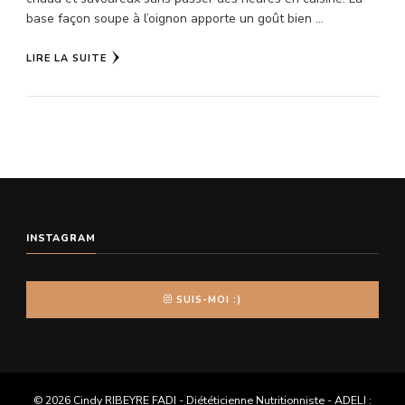
base façon soupe à l’oignon apporte un goût bien …
LIRE LA SUITE
INSTAGRAM
SUIS-MOI :)
© 2026 Cindy RIBEYRE FADI - Diététicienne Nutritionniste - ADELI :