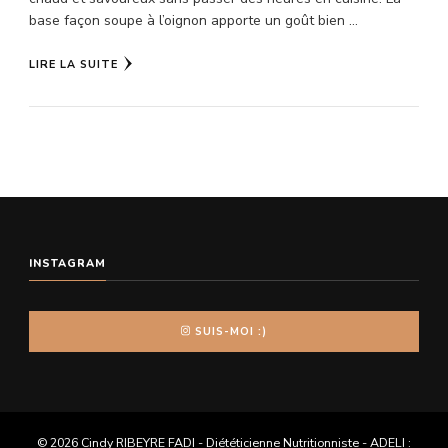
base façon soupe à l’oignon apporte un goût bien …
LIRE LA SUITE
INSTAGRAM
SUIS-MOI :)
© 2026 Cindy RIBEYRE FADI - Diététicienne Nutritionniste - ADELI :