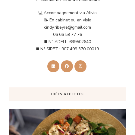
💻 Accompagnement via Alivio
📝 En cabinet ou en visio
cindy.ribeyre@gmail.com
06 66 59 77 76
◼️ N° ADELI : 639502640
◼️ N° SIRET : 907 499 370 00019
IDÉES RECETTES