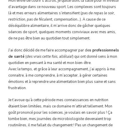
Mon envie de courir s’accroît, je quitte donc la salle pour m’investir
d’avantage dans ce nouveau sport. Les complexes sont toujours
là et mes erreurs alimentaires s’intensifient (
pas de repas le soir,
restriction, pas de féculent, compensation…
). A cause de ce
déséquilibre alimentaire, il m’arrive donc de gâcher quelques
séances de sport, quelques moments conviviaux avec mes amis,
de ne pas être bien au quotidien tout simplement.
J’ai donc décidé de me faire accompagner par de
s professionnels
de santé
(
des vrais cette fois, alléluia!
) qui ont donné sens à mon
quotidien en pensant à ma santé et mon bien-être.
Avec le temps, et grâce à leur accompagnement, j’ai appris à me
connaitre, à me comprendre, à m’accepter, à gérer certaines
émotions et à reprendre une alimentation bien plus saine et sans
frustration.
Je t’avoue qu’à cette période mes connaissances en nutrition
étaient bien limitées, mais ce domaine m’attirait tellement. Mon
goût prononcé pour les sciences, je voulais en savoir plus ! Ça
tombe bien, mes journées de microbiologiste devenaient trop
routinières, il me fallait du changement ! Pas un changement de