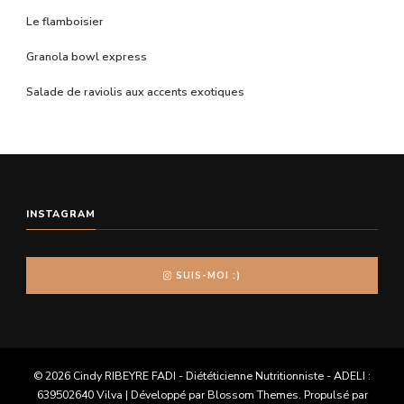
Le flamboisier
Granola bowl express
Salade de raviolis aux accents exotiques
INSTAGRAM
SUIS-MOI :)
© 2026 Cindy RIBEYRE FADI - Diététicienne Nutritionniste - ADELI :
639502640
Vilva | Développé par
Blossom Themes
. Propulsé par