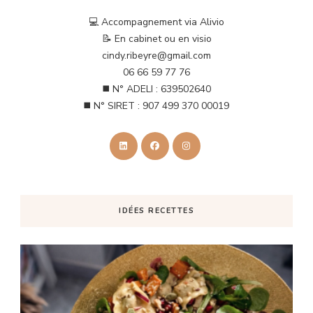
💻 Accompagnement via Alivio
📝 En cabinet ou en visio
cindy.ribeyre@gmail.com
06 66 59 77 76
◼️ N° ADELI : 639502640
◼️ N° SIRET : 907 499 370 00019
IDÉES RECETTES