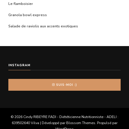
Le flamboisier
Granola bowl express
Salade de raviolis aux accents exotiques
INSTAGRAM
SUIS-MOI :)
© 2026 Cindy RIBEYRE FADI - Diététicienne Nutritionniste - ADELI :
639502640
Vilva | Développé par
Blossom Themes
. Propulsé par
WordPress